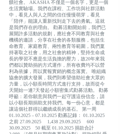
饋社會。 AKASHA 不僅是一個名字，更是一個
生活實驗場。我們在課程、工作坊與社群活動
中，看見人與人之間的信任慢慢萌芽，看見
「陪伴」能讓人重新找到走下去的勇氣。這就
是我們存在的理由。 勸募活動開始前，我們已
展開許多活動的規劃，應社會不同教育與社會
機構的邀請，分享在社會的各類服務，包括生
命教育、家庭教育、兩性教育等範圍，我們稟
持著取之社會，用之社會的精神，堅持生命成
長的學習不應是生活負擔的壓力，故20年來我
們都以贊助捐的方式運作，所有收費均不以營
利為依據，而以實報實銷的概念落實。 唯組織
協會的擴大發展，我們則希望借助社會大眾的
力量，以小額長時間方式進行支持，故而從今
天開始一連7天發起小額密集式勸募活動。 勸募
呼籲：若你願意與我們一起守護這份信念，請
以小額長期捐助支持我們。每一份心意，都是
讓這個社群得以繼續成長的基石。 第一周
01.10.2025 – 07.10.2025 勸募記錄： 01.10.2025
之前 27.09.2025 1,438 29.09.2025 600
30.09.2025 50 截至 01.10.2025 捐款合計