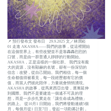
📌 預行發布文 發布日 29.9.2025 文／林潤崧
01 走進 AKASHA——我們的故事，從這裡開始
在這個世界上，有些改變並不是靠轟轟烈烈的
口號，而是由一群普通人靜靜的行動開始。
AKASHA，正是這樣的一個社群。 我們沒有龐
大的資源，沒有顯赫的名號，卻有一份深切的
信念：改變，從自己開始。我們相信，每一個
生命都值得被看見，每一段經歷都有它的價
值，而當人們彼此陪伴，力量就會悄悄湧現。
AKASHA 的故事，從馬來西亞出發，逐漸延伸
到國際。我們不是要建造一個遙不可及的理
想，而是一步步扎實走在「讓生命成為禮物」
的路上。 從10月1 日開始，我們將發動連續5個
月，每個月從1 日至7日，發起一項勸募計劃，