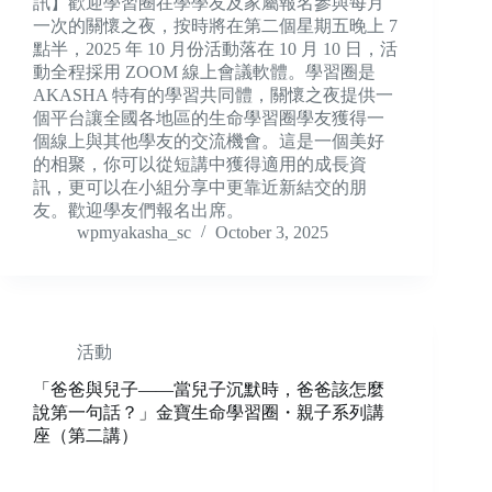
訊】歡迎學習圈在學學友及家屬報名參與每月
一次的關懷之夜，按時將在第二個星期五晚上 7
點半，2025 年 10 月份活動落在 10 月 10 日，活
動全程採用 ZOOM 線上會議軟體。學習圈是
AKASHA 特有的學習共同體，關懷之夜提供一
個平台讓全國各地區的生命學習圈學友獲得一
個線上與其他學友的交流機會。這是一個美好
的相聚，你可以從短講中獲得適用的成長資
訊，更可以在小組分享中更靠近新結交的朋
友。歡迎學友們報名出席。
wpmyakasha_sc
October 3, 2025
活動
「爸爸與兒子——當兒子沉默時，爸爸該怎麼
說第一句話？」金寶生命學習圈・親子系列講
座（第二講）