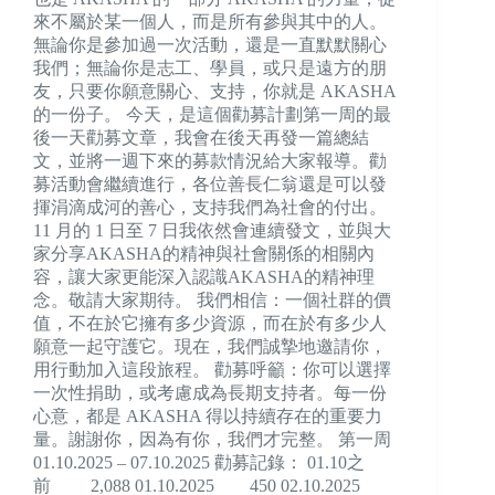
來不屬於某一個人，而是所有參與其中的人。
無論你是參加過一次活動，還是一直默默關心
我們；無論你是志工、學員，或只是遠方的朋
友，只要你願意關心、支持，你就是 AKASHA
的一份子。 今天，是這個勸募計劃第一周的最
後一天勸募文章，我會在後天再發一篇總結
文，並將一週下來的募款情況給大家報導。勸
募活動會繼續進行，各位善長仁翁還是可以發
揮涓滴成河的善心，支持我們為社會的付出。
11 月的 1 日至 7 日我依然會連續發文，並與大
家分享AKASHA的精神與社會關係的相關內
容，讓大家更能深入認識AKASHA的精神理
念。敬請大家期待。 我們相信：一個社群的價
值，不在於它擁有多少資源，而在於有多少人
願意一起守護它。現在，我們誠摯地邀請你，
用行動加入這段旅程。 勸募呼籲：你可以選擇
一次性捐助，或考慮成為長期支持者。每一份
心意，都是 AKASHA 得以持續存在的重要力
量。謝謝你，因為有你，我們才完整。 第一周
01.10.2025 – 07.10.2025 勸募記錄： 01.10之
前 2,088 01.10.2025 450 02.10.2025