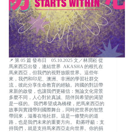
📌 第 05 篇 發布日 05.10.2025 文／林潤崧 從
馬來西亞出發，連結世界 AKASHA 的根扎在
馬來西亞，但我們的視野放眼世界。這些年
來，我們和印尼、澳洲、非洲的學習社群交
流，彼此分享生命教育的經驗。跨國的對話帶
來新的啟發，也讓我們更確信：無論文化背景
多麼不同，人心對於真誠、陪伴與希望的渴望
是一樣的。 我們希望成為橋樑，把馬來西亞的
故事與實踐帶到國際舞台，同時把世界的智慧
帶回來，滋養在地社群。這是一條雙向的道
路，也是我們未來的重要方向。 勸募呼籲：支
持我們，就是支持馬來西亞走向世界。你的捐