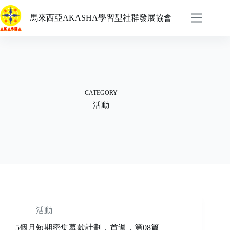
Skip
to
馬來西亞AKASHA學習型社群發展協會
content
CATEGORY
活動
活動
5個月短期密集募款計劃．首週．第08篇