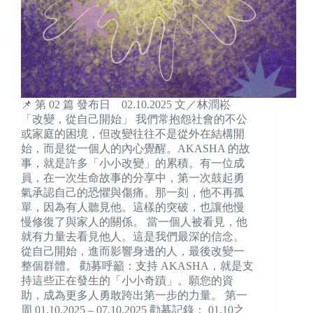
📌 第 02 篇 發布日 02.10.2025 文／林潤崧
「改變，從自己開始」 我們常抱怨社會的不公
或家庭的困境，但改變往往不是從外在結構開
始，而是從一個人的內心覺醒。AKASHA 的故
事，就是許多「小小改變」的累積。有一位成
員，在一次生命故事的分享中，第一次鼓起勇
氣承認自己的恐懼與傷痛。那一刻，他不再孤
單，因為有人聽見他。這樣的突破，也讓他慢
慢修復了與家人的關係。 當一個人被看見，他
就有力量去看見他人。這是我們最深的信念。
從自己開始，進而影響身邊的人，最後改變一
整個群體。 勸募呼籲：支持 AKASHA，就是支
持這些正在發生的「小小奇蹟」。願您的資
助，成為更多人勇敢跨出第一步的力量。 第一
周 01.10.2025 – 07.10.2025 勸募記錄： 01.10之