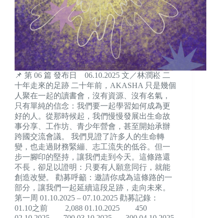
📌 第 06 篇 發布日 06.10.2025 文／林潤崧 二
十年走來的足跡 二十年前，AKASHA 只是幾個
人聚在一起的讀書會，沒有資源、沒有名氣，
只有單純的信念：我們要一起學習如何成為更
好的人。從那時候起，我們慢慢發展出生命故
事分享、工作坊、青少年營會，甚至開始承辦
跨國交流會議。 我們見證了許多人的生命轉
變，也走過財務緊繃、志工流失的低谷。但一
步一腳印的堅持，讓我們走到今天。這條路還
不長，卻足以證明：只要有人願意同行，就能
創造改變。 勸募呼籲：邀請你成為這條路的一
部分，讓我們一起延續這段足跡，走向未來。
第一周 01.10.2025 – 07.10.2025 勸募記錄：
01.10之前 2,088 01.10.2025 450
02.10.2025 700 03.10.2025 300 04.10.2025