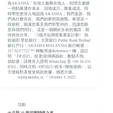
為AKASHA「在地人服務在地人」的理念連續
一周勸募運作基金，涓滴成川，匯集成流。同
時帶您更深入地認識 AKASHA：我們是誰、我
們為什麼存在、我們的夢想與挑戰。希望這一
段旅程，能讓您看見我們所堅持的，也讓您願
意與我們同行。 這是一個關於生命的邀請，期
待與你分享。 〈5個月短期密集募款計劃〉 捐
款細則 受款銀行：大眾銀行 Public Bank Berhad
銀行戶口：AKASHA MALAYSIA 銀行帳號：
317 023 7727 ** 轉帳用途Reference一欄，請註
明 「DP2025」或 歡迎掃碼捐款，數額不拘。
捐款後，請將存入證明 WhatsApp 至 +60 16-331
8763，同時注明 <DP2025+姓名+聯係號碼>，以
方便核對及發放捐款收據。感恩大德。
wpmyakasha_sc
October 3, 2025
活動
十月聚 @ 學習圈關懷之夜