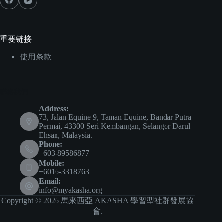
重要链接
使用条款
聯絡我們
Address:
73, Jalan Equine 9, Taman Equine, Bandar Putra
Permai, 43300 Seri Kembangan, Selangor Darul
Ehsan, Malaysia.
Phone:
+603-89586877
Mobile:
+6016-3318763
Email:
info@myakasha.org
Copyright © 2026 馬來西亞 AKASHA 學習型社群發展協
會.