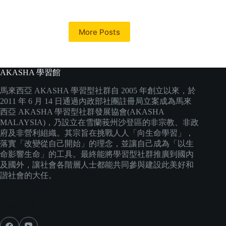
More Posts
AKASHA 學習館
馬來西亞 AKASHA 學習型社群自 2005 年創立以來，於
2011 年 6 月 14 日通過內政部社團註冊局立案成為馬來
西亞 AKASHA 學習型社群發展協會(AKASHA
MALAYSIA)，乃設立在雪蘭莪州沙登區的非宗教、非政
府及非營利組織。其宗旨在挑戰人人「向生命學習」，
落實「改變從自己開始」的理念，並讓自己成為「以生
命影響生命」的工具。最終能將學習型社群推廣到國內
及國外，讓社會各階層人士都能共同參與建設此美好和
諧社會的大任。
Social Icons