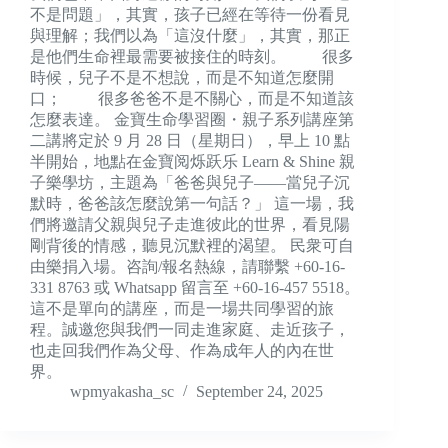
不是問題」，其實，孩子已經在等待一份看見
與理解；我們以為「這沒什麼」，其實，那正
是他們生命裡最需要被接住的時刻。 很多
時候，兒子不是不想說，而是不知道怎麼開
口； 很多爸爸不是不關心，而是不知道該
怎麼表達。 金寶生命學習圈・親子系列講座第
二講將定於 9 月 28 日（星期日），早上 10 點
半開始，地點在金寶阅烁跃乐 Learn & Shine 親
子樂學坊，主題為「爸爸與兒子——當兒子沉
默時，爸爸該怎麼說第一句話？」 這一場，我
們將邀請父親與兒子走進彼此的世界，看見陽
剛背後的情感，聽見沉默裡的渴望。 民衆可自
由樂捐入場。咨詢/報名熱線，請聯繫 +60-16-
331 8763 或 Whatsapp 留言至 +60-16-457 5518。
這不是單向的講座，而是一場共同學習的旅
程。誠邀您與我們一同走進家庭、走近孩子，
也走回我們作為父母、作為成年人的內在世
界。
wpmyakasha_sc
September 24, 2025