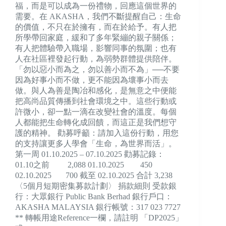
福，而是可以成為一份禮物，回應這個世界的
需要。在 AKASHA，我們不斷提醒自己：生命
的價值，不只在於擁有，而在於給予。有人把
所學帶回家庭，緩和了多年緊繃的親子關係；
有人把體驗帶入職場，影響同事的氛圍；也有
人在社區裡發起行動，為弱勢群體提供陪伴。
「勿以惡小而為之，勿以善小而不為」──不要
因為好事小而不做，更不能因為壞事小而去
做。與人為善是陶冶和感化，是無意之中便能
把高尚品質傳播到社會環境之中。這些行動或
許微小，卻一點一滴在改變社會的溫度。每個
人都能把生命轉化成回饋，而這正是我們想守
護的精神。 勸募呼籲：請加入這份行動，用您
的支持讓更多人學會「生命，為世界而活」。
第一周 01.10.2025 – 07.10.2025 勸募記錄：
01.10之前 2,088 01.10.2025 450
02.10.2025 700 截至 02.10.2025 合計 3,238
〈5個月短期密集募款計劃〉 捐款細則 受款銀
行：大眾銀行 Public Bank Berhad 銀行戶口：
AKASHA MALAYSIA 銀行帳號：317 023 7727
** 轉帳用途Reference一欄，請註明 「DP2025」