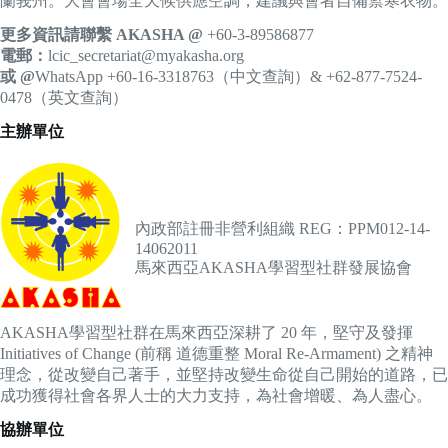
蘭莪州。大會會場全天候供應空調，建議與會者自備禦寒衣物。
更多資訊請聯繫 AKASHA @
+60-3-89586877
電郵：
lcic_secretariat@myakasha.org
或 @
WhatsApp +60-16-3318763（中文查詢）& +62-877-7524-
0478（英文查詢）
主辦單位
內政部註冊非營利組織 REG：PPM012-14-
14062011
馬來西亞AKASHA學習型社群發展協會
AKASHA學習型社群在馬來西亞深耕了 20 年，堅守及發揮
Initiatives of Change (前稱 道德重整 Moral Re-Armament) 之精神
理念，從改變自己著手，並堅持改變生命從自己開始的道路，已
成功獲得社會各界人士的大力支持，為社會增暖、為人盡心。
協辦單位