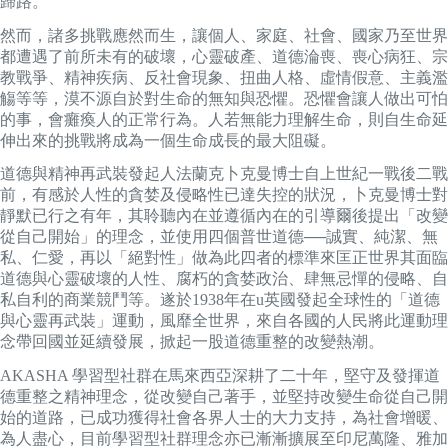
歸路。
然而，諸多挑戰應然而生，讓個人、家庭、社會、國家乃至世界
都遭遇了前所未有的破壞，心靈破產、道德淪喪、喪心病狂、宗
教戰爭、精神疾病、反社會現象、扭曲人格、虛情假意、主義濫
觴等等，漠不源自於對生命的無知與恐懼。恐懼會讓人做出可怕
的事，會癱瘓人的正常行為。人若無能力理解生命，則自生命延
伸出來的挑戰將成為一個生命成長的最大阻礙。
道德與精神再武裝發起人法蘭克卜克曼博士自上世紀一戰後二戰
前，有感於人性的貪婪及侵略性已達失控的狀況，卜克曼博士對
靜默已行之有年，其聆聽內在並遵循內在的引導爾後提出「改變
從自己開始」的理念，並使用四個普世道德──誠實、純潔、無
私、仁愛，再以「絕對性」做為此四者的標準來匡正世界其面臨
道德與心靈破壞的人性、腐朽的貪婪政治、肆無忌憚的侵略、自
私自利的商業競鬥等。遂於1938年在u英國發起全球性的「道德
與心靈再武裝」運動，風靡全世界，來自各國的人民將此運動理
念帶回國並延續發展，掀起一股道德重整的改變熱潮。
AKASHA 學習型社群在馬來西亞深耕了二十年，堅守及發揮道
德重整之精神理念，從改變自己著手，並堅持改變生命從自己開
始的道路，已成功獲得社會各界人士的大力支持，為社會增暖、
為人盡心，目前學習型社群理念亦已漸漸擴展至印尼萬隆、雅加