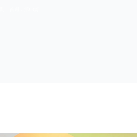
劃．首週．第03篇