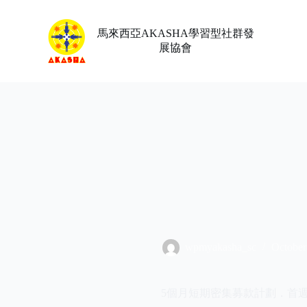
Skip
to
content
馬來西亞AKASHA學習型社群發
展協會
wpmyakasha_sc
October
5個月短期密集募款計劃．首週