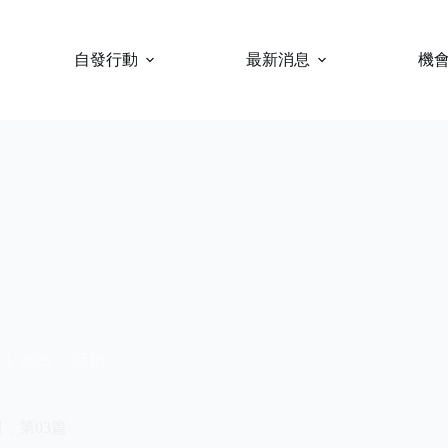
自發行動
最新消息
機
 3, 2025
活動
．第03篇