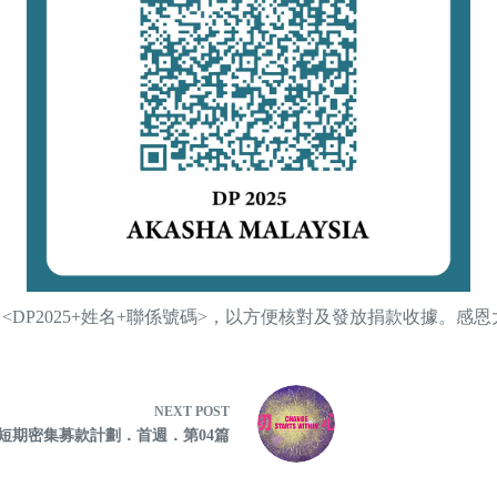
，同時注明 <DP2025+姓名+聯係號碼>，以方便核對及發放捐款收據。感
NEXT
POST
月短期密集募款計劃．首週．第04篇