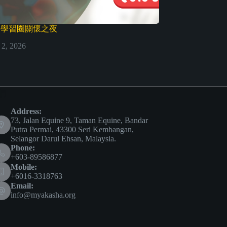
@ 學習圈關懷之夜
2, 2026
們
Address:
73, Jalan Equine 9, Taman Equine, Bandar
Putra Permai, 43300 Seri Kembangan,
Selangor Darul Ehsan, Malaysia.
Phone:
+603-89586877
Mobile:
+6016-3318763
Email:
info@myakasha.org