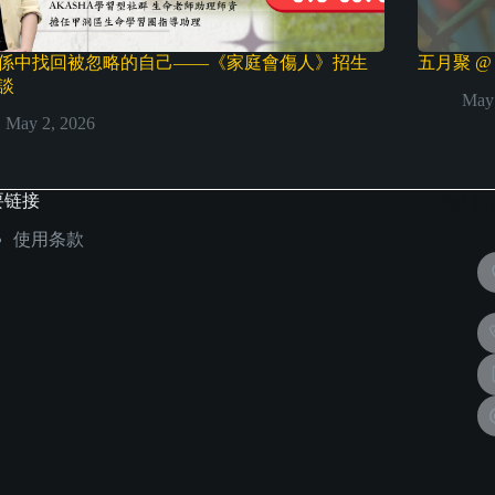
係中找回被忽略的自己——《家庭會傷人》招生
五月聚 
談
May 
May 2, 2026
要链接
聯絡我
使用条款