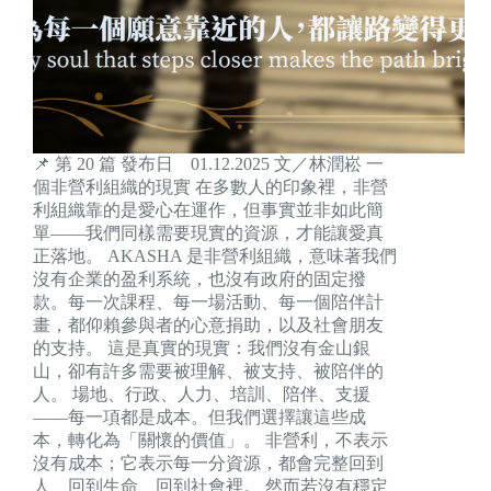
📌 第 20 篇 發布日 01.12.2025 文／林潤崧 一
個非營利組織的現實 在多數人的印象裡，非營
利組織靠的是愛心在運作，但事實並非如此簡
單——我們同樣需要現實的資源，才能讓愛真
正落地。 AKASHA 是非營利組織，意味著我們
沒有企業的盈利系統，也沒有政府的固定撥
款。每一次課程、每一場活動、每一個陪伴計
畫，都仰賴參與者的心意捐助，以及社會朋友
的支持。 這是真實的現實：我們沒有金山銀
山，卻有許多需要被理解、被支持、被陪伴的
人。 場地、行政、人力、培訓、陪伴、支援
——每一項都是成本。但我們選擇讓這些成
本，轉化為「關懷的價值」。 非營利，不表示
沒有成本；它表示每一分資源，都會完整回到
人、回到生命、回到社會裡。 然而若沒有穩定