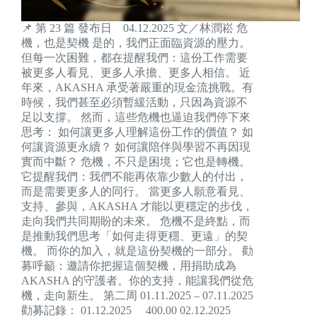
📌 第 23 篇 發布日 04.12.2025 文／林潤崧 危
機，也是契機 是的，我們正面臨資源的壓力。
但每一次困難，都在提醒我們：這份工作需要
被更多人看見、更多人承擔、更多人相信。 近
年來，AKASHA 承受著嚴重的現金流挑戰。有
時候，我們甚至必須暫緩活動，只因為資源不
足以支撐。 然而，這些危機也逼迫我們停下來
思考： 如何讓更多人理解這份工作的價值？ 如
何讓資源更永續？ 如何讓陪伴與學習不再因現
實而中斷？ 危機，不只是困境；它也是轉機。
它提醒我們：我們不能再依靠少數人的付出，
而是需要更多人的同行。 當更多人願意看見、
支持、參與，AKASHA 才能以更穩定的步伐，
走向我們共同期盼的未來。 危機不是終點，而
是推動我們思考「如何走得更穩、更遠」的契
機。 而你的加入，就是這份契機的一部分。 勸
募呼籲：邀請你把握這個契機，用捐助成為
AKASHA 的守護者。你的支持，能讓我們從危
機，走向新生。 第二周 01.11.2025 – 07.11.2025
勸募記錄： 01.12.2025 400.00 02.12.2025