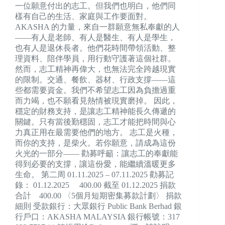
一位願意付出的志工。但我們也明白，他們同
樣有自己的生活、家庭與工作要面對。
AKASHA 的力量，來自一群願意無私奉獻的人
——有人是老師、有人是醫生、有人是學生，
也有人是退休長者。他們花時間帶領活動、整
理資料、陪伴學員，用行動守護著這個社群。
然而，志工精神再偉大，也無法完全跨越現實
的限制。交通、餐飲、器材、行政支撐——這
些都需要資金。我們不希望志工因為負擔過重
而力竭，也不願看見熱情被現實磨掉。 因此，
穩定的財務支持，是讓志工精神能長久傳遞的
關鍵。只有當後勤穩固，志工才能把時間與心
力真正用在最需要他們的地方。 志工是火種，
而你的支持，是柴火。若你願意，請成為這份
火光的一部分—— 勸募呼籲：讓志工的奉獻能
得到必要的支撐，讓這份愛，能繼續溫暖更多
生命。 第二周 01.11.2025 – 07.11.2025 勸募記
錄： 01.12.2025 400.00 截至 01.12.2025 捐款
合計 400.00 〈5個月短期密集募款計劃〉 捐款
細則 受款銀行：大眾銀行 Public Bank Berhad 銀
行戶口：AKASHA MALAYSIA 銀行帳號：317