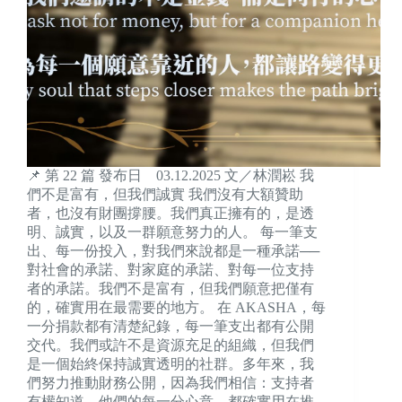
📌 第 22 篇 發布日 03.12.2025 文／林潤崧 我
們不是富有，但我們誠實 我們沒有大額贊助
者，也沒有財團撐腰。我們真正擁有的，是透
明、誠實，以及一群願意努力的人。 每一筆支
出、每一份投入，對我們來說都是一種承諾──
對社會的承諾、對家庭的承諾、對每一位支持
者的承諾。我們不是富有，但我們願意把僅有
的，確實用在最需要的地方。 在 AKASHA，每
一分捐款都有清楚紀錄，每一筆支出都有公開
交代。我們或許不是資源充足的組織，但我們
是一個始終保持誠實透明的社群。多年來，我
們努力推動財務公開，因為我們相信：支持者
有權知道，他們的每一分心意，都確實用在推