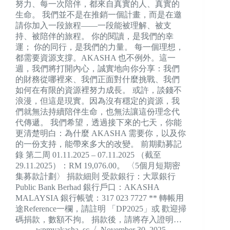
努力、每一次陪伴，都來自真實的人、真實的
生命。 我們並不是在推銷一個計畫，而是在邀
請你加入一段旅程——一段能被理解、被支
持、被陪伴的旅程。 你的閱讀，是我們的幸
運； 你的同行，是我們的力量。 每一個理想，
都需要資源支撐。AKASHA 也不例外。這一
週，我們將打開內心，誠實地向你分享：我們
的財務從哪裡來、我們正面對什麼挑戰、我們
如何在有限的資源裡努力成長。 或許，談錢不
浪漫，但這是現實。因為沒有穩定的資源，我
們就無法持續陪伴生命，也無法讓這份理念代
代傳遞。 我們希望，透過接下來的七天，你能
更清楚明白：為什麼 AKASHA 需要你，以及你
的一份支持，能帶來多大的改變。 前期勸募記
錄 第二周 01.11.2025 – 07.11.2025 （截至
29.11.2025）：RM 19,076.00。 〈5個月短期密
集募款計劃〉 捐款細則 受款銀行：大眾銀行
Public Bank Berhad 銀行戶口：AKASHA
MALAYSIA 銀行帳號：317 023 7727 ** 轉帳用
途Reference一欄，請註明 「DP2025」或 歡迎掃
碼捐款，數額不拘。 捐款後，請將存入證明…
wpmyakasha_sc
November 30, 2025