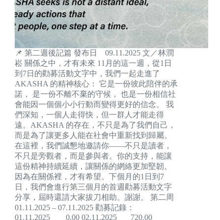
📌 第二週後記篇 發布日 09.11.2025 文／林潤
崧 關係之中，才有未來 11月的這一週，從1日
到7日的勸募活動文字中，我們一起走進了
AKASHA 的精神核心： 它是一份彼此陪伴的承
諾， 是一份不離不棄的守候， 也是一份相信社
會能因一個個小小行動而變得更好的信念。 我
們深知，一個人走得快，但一群人才能走得
遠。AKASHA 的存在，不只是為了我們自己，
而是為了讓更多人能在社會中重新找到歸屬。
在這裡，我們誠懇地邀請你——不只是讀者，
不只是旁觀者，而是參與者。你的支持，能讓
這份精神持續延續，讓關係的網絡更加堅韌。
因為在關係裡，才有希望。下個月的1日到7
日，我們會進行第三個月的首週勸募活動文字
分享，屆時還請大家拔刀相助。謝謝。 第二周
01.11.2025 – 07.11.2025 勸募記錄：
01.11.2025 0.00 02.11.2025 720.00