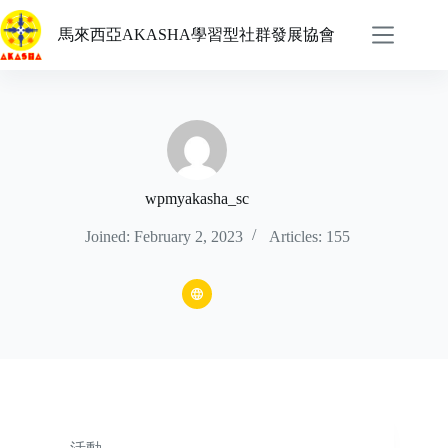
Skip
to
馬來西亞AKASHA學習型社群發展協會
content
wpmyakasha_sc
Joined: February 2, 2023
Articles: 155