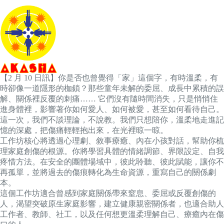
【2 月 10 日訊】你是否也曾覺得「家」這個字，有時溫柔，有
時卻像一道隱形的枷鎖？那些童年未解的委屈、成長中累積的誤
解、關係裡反覆的刺痛…… 它們沒有隨時間消失，只是悄悄住
進身體裡，影響著你如何愛人、如何被愛，甚至如何看待自己。
這一次，我們不談理論，不說教。我們只想陪你，溫柔地走進記
憶的深處，把傷痛輕輕抱出來，在光裡晾一晾。
工作坊核心將透過心理劇、敘事療癒、內在小孩對話，幫助你梳
理家庭創傷的根源。你將學習具體的情緒調節、界限設定、自我
疼惜方法。在安全的團體場域中，彼此聆聽、彼此賦能，讓你不
再孤單，並將過去的傷痕轉化為生命資源，重寫自己的關係劇
本。
這個工作坊適合曾感到家庭關係帶來窒息、委屈或反覆創傷的
人，渴望突破原生家庭影響，建立健康親密關係者，也適合助人
工作者、教師、社工，以及任何想更溫柔理解自己、療癒內在傷