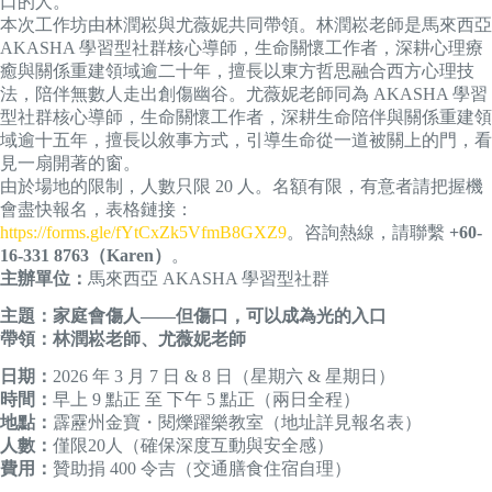
口的人。
本次工作坊由林潤崧與尤薇妮共同帶領。林潤崧老師是馬來西亞
AKASHA 學習型社群核心導師，生命關懷工作者，深耕心理療
癒與關係重建領域逾二十年，擅長以東方哲思融合西方心理技
法，陪伴無數人走出創傷幽谷。尤薇妮老師同為 AKASHA 學習
型社群核心導師，生命關懷工作者，深耕生命陪伴與關係重建領
域逾十五年，擅長以敘事方式，引導生命從一道被關上的門，看
見一扇開著的窗。
由於場地的限制，人數只限 20 人。名額有限，有意者請把握機
會盡快報名，表格鏈接：
https://forms.gle/fYtCxZk5VfmB8GXZ9
。咨詢熱線，請聯繫
+60-
16-331 8763（Karen）
。
主辦單位：
馬來西亞 AKASHA 學習型社群
主題：家庭會傷人
——
但傷口，可以成為光的入口
帶領：林潤崧老師、尤薇妮老師
日期：
2026 年 3 月 7 日 & 8 日（星期六 & 星期日）
時間：
早上 9 點正 至 下午 5 點正（兩日全程）
地點：
霹靂州金寶・閱爍躍樂教室（地址詳見報名表）
人數：
僅限20人（確保深度互動與安全感）
費用：
贊助捐 400 令吉（交通膳食住宿自理）