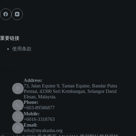
Social Icons
重要链接
使用条款
聯絡我們
Address:
73, Jalan Equine 9, Taman Equine, Bandar Putra
Permai, 43300 Seri Kembangan, Selangor Darul
Ehsan, Malaysia.
Phone:
+603-89586877
Mobile:
+6016-3318763
Email:
info@myakasha.org