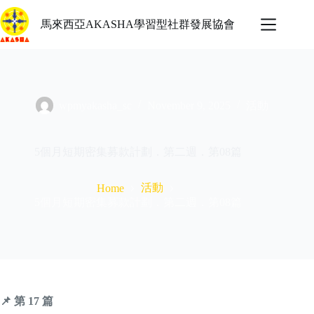
Skip
to
馬來西亞AKASHA學習型社群發展協會
content
wpmyakasha_sc
November 9, 2025
活動
5個月短期密集募款計劃．第二週．第08篇
活動
Home
5個月短期密集募款計劃．第二週．第08篇
📌
第 17 篇