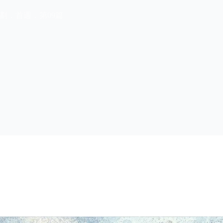
劃．首週．第09篇