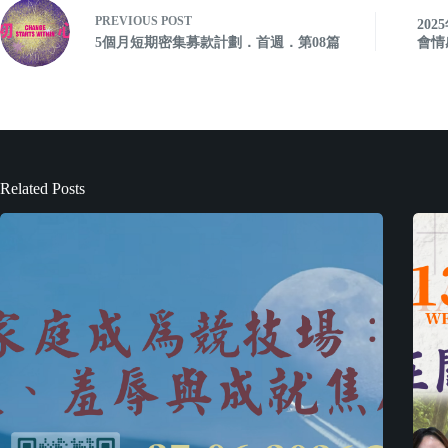
PREVIOUS
POST
20
5個月短期密集募款計劃．首週．第08篇
會情
Related Posts