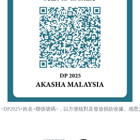
，同時注明 <DP2025+姓名+聯係號碼>，以方便核對及發放捐款收據。感