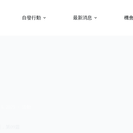
自發行動
最新消息
機
 9, 2025
活動
．第09篇