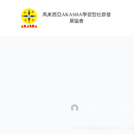
Skip
to
content
馬來西亞AKASHA學習型社群發
展協會
wpmyakasha_sc
October
5個月短期密集募款計劃．首週