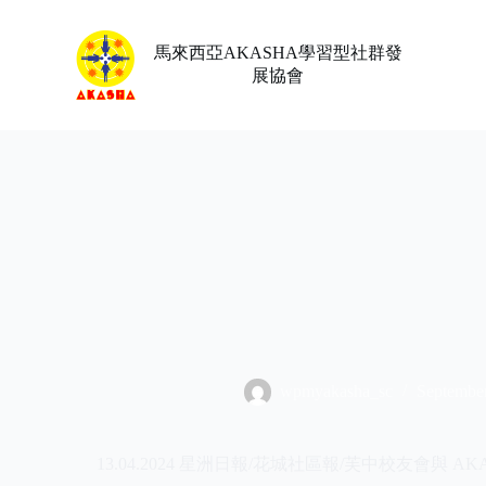
Skip
to
content
馬來西亞AKASHA學習型社群發
展協會
wpmyakasha_sc
September
13.04.2024 星洲日報/花城社區報/芙中校友會與 A