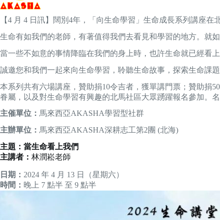
【4 月 4 日訊】闊別4年，「向生命學習」生命成長系列講座在北
生命有如我們的老師，有著值得我們去看見和學習的地方。就如
當一些不如意的事情降臨在我們的身上時，也許生命就已經看上
誠邀您和我們一起來向生命學習，聆聽生命故事，探索生命課題
本系列共有六場講座，贊助捐10令吉者，獲單講門票；贊助捐5
眷屬，以及對生命學習有興趣的北馬社區大眾踴躍報名參加。名
主催單位：
馬來西亞AKASHA學習型社群
主辦單位：
馬來西亞AKASHA深耕志工第2團 (北海)
主題：當生命看上我們
主講者：
林潤崧老師
日期：
2024 年 4 月 13 日（星期六）
時間：
晚上 7 點半 至 9 點半