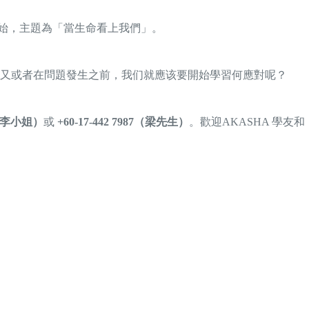
半開始，主題為「當生命看上我們」。
又或者在問題發生之前，我们就應该要開始學習何應對呢？
80（李小姐）
或
+60-17-442 7987（梁先生）
。歡迎AKASHA 學友和