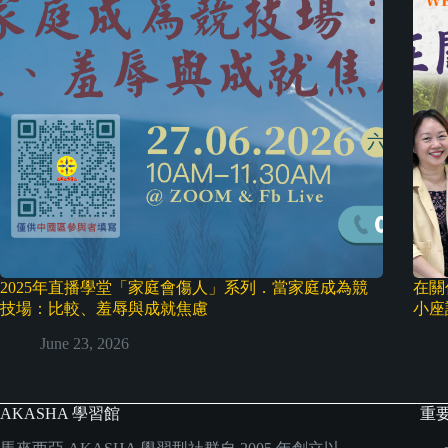
2025年直播學堂「家庭會傷人」系列．當家庭成為競
在關
技場：比較、羞辱與成就焦慮
小座
June 23, 2026
AKASHA 學習館
重