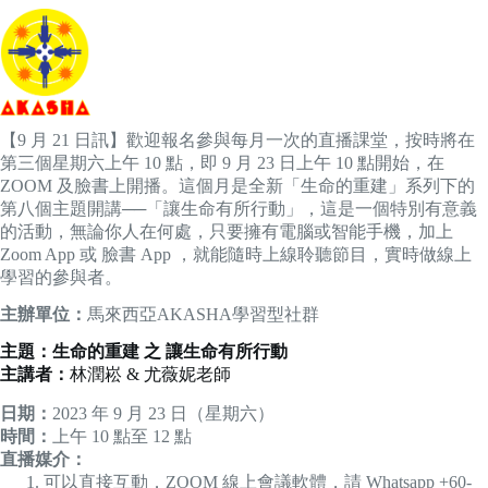
【9 月 21 日訊】歡迎報名參與每月一次的直播課堂，按時將在
第三個星期六上午 10 點，即 9 月 23 日上午 10 點開始，在
ZOOM 及臉書上開播。這個月是全新「生命的重建」系列下的
第八個主題開講──「讓生命有所行動」，這是一個特別有意義
的活動，無論你人在何處，只要擁有電腦或智能手機，加上
Zoom App 或 臉書 App ，就能隨時上線聆聽節目，實時做線上
學習的參與者。
主辦單位：
馬來西亞AKASHA學習型社群
主題：生命的重建 之 讓生命有所行動
主講者：
林潤崧 & 尤薇妮老師
日期：
2023 年 9 月 23 日（星期六）
時間：
上午 10 點至 12 點
直播媒介：
可以直接互動．ZOOM 線上會議軟體，請 Whatsapp +60-