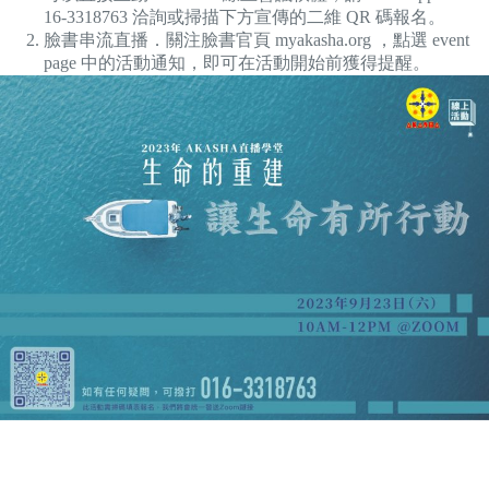
16-3318763 洽詢或掃描下方宣傳的二維 QR 碼報名。
臉書串流直播．關注臉書官頁 myakasha.org ，點選 event
page 中的活動通知，即可在活動開始前獲得提醒。