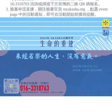
16-3318763 洽詢或掃描下方宣傳的二維 QR 碼報名。
臉書串流直播．關注臉書官頁 myakasha.org ，點選 event
page 中的活動通知，即可在活動開始前獲得提醒。