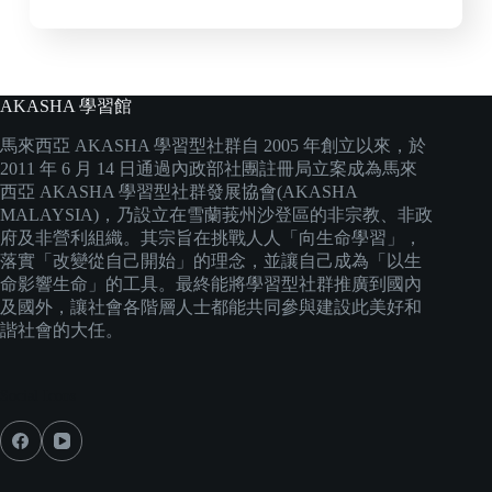
AKASHA 學習館
馬來西亞 AKASHA 學習型社群自 2005 年創立以來，於
2011 年 6 月 14 日通過內政部社團註冊局立案成為馬來
西亞 AKASHA 學習型社群發展協會(AKASHA
MALAYSIA)，乃設立在雪蘭莪州沙登區的非宗教、非政
府及非營利組織。其宗旨在挑戰人人「向生命學習」，
落實「改變從自己開始」的理念，並讓自己成為「以生
命影響生命」的工具。最終能將學習型社群推廣到國內
及國外，讓社會各階層人士都能共同參與建設此美好和
諧社會的大任。
Social Icons