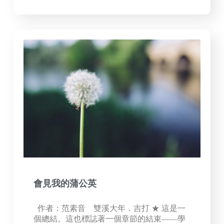
會見我的蒲公英
作者：范素音 雙溪大年．吉打 ★ 這是一
個總結。這也標誌著一個章節的結束——學