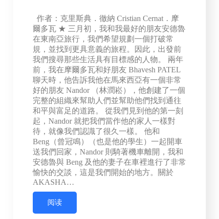
作者：克里斯典．徹納 Cristian Cernat．摩
爾多瓦 ★ 三月初，我和我最好的朋友安德魯
在東南亞旅行，我們希望規劃一個打破常
規，並找到更具意義的旅程。因此，出發前
我們搜尋那些生活具有目標感的人物。 兩年
前，我在摩爾多瓦和好朋友 Bhavesh PATEL
聊天時，他告訴我他在馬來西亞有一個非常
好的朋友 Nandor （林潤崧），他創建了一個
完整的組織來幫助人們並幫助他們找到通往
和平與富足的道路。 從我們見到他的第一刻
起，Nandor 就把我們當作他的家人一樣對
待，就像我們認識了很久一樣。 他和
Beng（曾冠鳴）（也是他的學生）一起開車
送我們回家，Nandor 則騎著機車離開，我和
安德魯與 Beng 及他的妻子在車裡進行了非常
愉快的交談，這是我們開始的地方。關於
AKASHA…
阅读