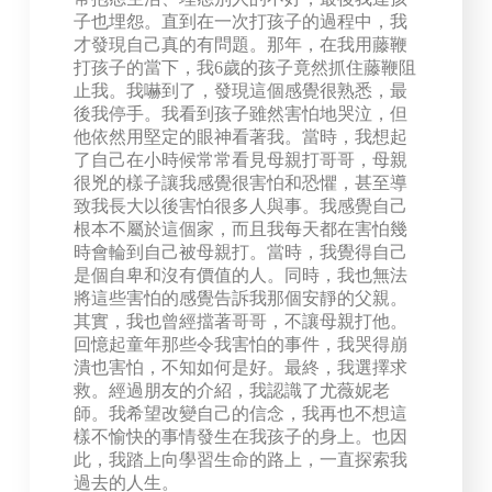
子也埋怨。直到在一次打孩子的過程中，我
才發現自己真的有問題。那年，在我用藤鞭
打孩子的當下，我6歲的孩子竟然抓住藤鞭阻
止我。我嚇到了，發現這個感覺很熟悉，最
後我停手。我看到孩子雖然害怕地哭泣，但
他依然用堅定的眼神看著我。當時，我想起
了自己在小時候常常看見母親打哥哥，母親
很兇的樣子讓我感覺很害怕和恐懼，甚至導
致我長大以後害怕很多人與事。我感覺自己
根本不屬於這個家，而且我每天都在害怕幾
時會輪到自己被母親打。當時，我覺得自己
是個自卑和沒有價值的人。同時，我也無法
將這些害怕的感覺告訴我那個安靜的父親。
其實，我也曾經擋著哥哥，不讓母親打他。
回憶起童年那些令我害怕的事件，我哭得崩
潰也害怕，不知如何是好。最終，我選擇求
救。經過朋友的介紹，我認識了尤薇妮老
師。我希望改變自己的信念，我再也不想這
樣不愉快的事情發生在我孩子的身上。也因
此，我踏上向學習生命的路上，一直探索我
過去的人生。